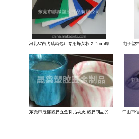
河北省白沟镇箱包厂专用蜂巢板 2-7mm厚
电子塑
衬板与塑料PP空心隔板的全面解析
东莞市晟鑫塑胶五金制品动态 塑胶制品的
中山市恒
创新与发展
材