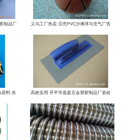
塑胶制品厂
义乌工厂热卖 贝壳PVC沙滩球与充气广告
球的商业价值与定制优势
s原料 东
高效实用 开平市嘉盈五金塑胶制品厂瓷砖
胶/硅藻泥刮板解析