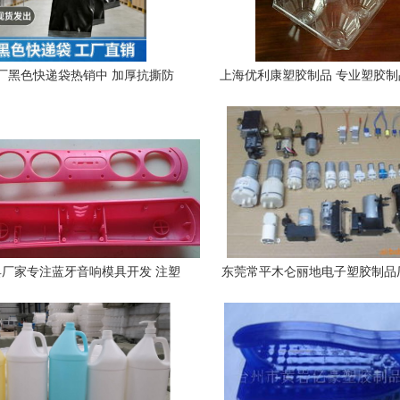
厂黑色快递袋热销中 加厚抗撕防
上海优利康塑胶制品 专业塑胶
多规格现货批发，助您降本增效
之选
厂家专注蓝牙音响模具开发 注塑
东莞常平木仑丽地电子塑胶制品
加工喷油丝印定制处理
产品列表