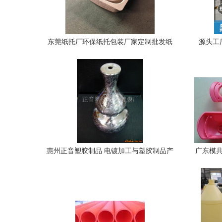
东莞纸托厂环保纸托包装厂家定制批发纸
源头工
浆模塑包装制品
水，
惠州正音塑胶制品 电镀加工与塑胶制品产
广东模具
品列表