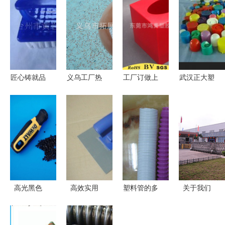
匠心铸就品
义乌工厂热
工厂订做上
武汉正大塑
质 台州市
卖 贝壳
下盖亚克力
胶制品 深
黄岩亿豪塑
PVC沙滩球
纸巾盒 定
耕行业，以
胶制品厂塑
与充气广告
制品质与设
品质铸就企
胶制品探访
球的商业价
计之美
业优势
值与定制优
势
高光黑色
高效实用
塑料管的多
关于我们
abs料 家电
开平市嘉盈
元世界 钢
深耕塑胶制
外壳抗冲
五金塑胶制
丝弹簧管与
品，塑造品