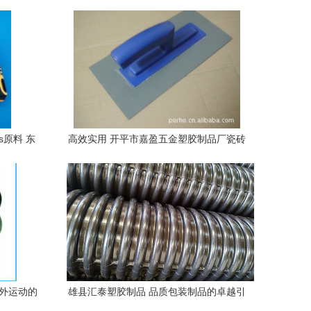
s原料 东
高效实用 开平市嘉盈五金塑胶制品厂瓷砖
胶/硅藻泥刮板解析
户外运动的
雄县汇泰塑胶制品 品质包装制品的卓越引