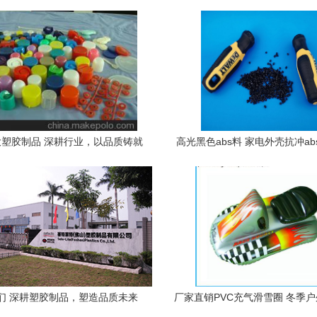
塑胶制品 深耕行业，以品质铸就
高光黑色abs料 家电外壳抗冲ab
企业优势
晟塑胶制品一手货源
们 深耕塑胶制品，塑造品质未来
厂家直销PVC充气滑雪圈 冬季