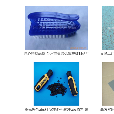
匠心铸就品质 台州市黄岩亿豪塑胶制品厂
义乌工厂
塑胶制品探访
高光黑色abs料 家电外壳抗冲abs原料 东
高效实用