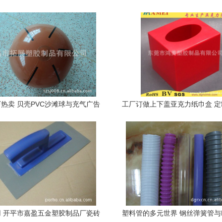
热卖 贝壳PVC沙滩球与充气广告
工厂订做上下盖亚克力纸巾盒 
球的商业价值与定制优势
设计之美
 开平市嘉盈五金塑胶制品厂瓷砖
塑料管的多元世界 钢丝弹簧管与